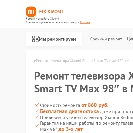
FIX-XIAOMI
Ремонт устройств Xiaomi
Специализированный cервисный центр г.
Москва
Мы ремонтируем
Срочный ремонт
Це
ров Xiaomi в Москве
Ремонт телевизора Xiaomi Redmi Smart TV Max 98″ в Мо
Ремонт телевизора 
Smart TV Max 98″ в
от 860 руб.
Стоимость ремонта
Бесплатная диагностика
даже при отказ
Привезем и увезем телевизор Xiaomi Redmi
Гарантия на наши работы по ремонту телев
до 3-х лет
Max 98″
Ремонт роботов-пылесосов Xiaomi
Ремонт квадрокоптеров Xiaomi
Ремонт электросамокатов Xiaomi
Ремонт электровелосипедов Xiaomi
Ремонт стиральных машин Xiaomi
Ремонт вертикальных пылесосов Xiaomi
Ремонт парогенераторов Xiaomi
Ремонт массажных кресел Xiaomi
Ремонт камер видеонаблюдения Xiaomi
Ремонт видеорегистраторов Xiaomi
Ремонт пароочистителей Xiaomi