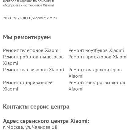
центров в Москве по ремонту и
обслуживанию техники Xiaomi
2021-2026 © СЦ xiaomi-fixim.ru
Мы ремонтируем
Ремонт телефонов Xiaomi
Ремонт ноутбуков Xiaomi
Ремонт роботов-пылесосов
Ремонт проекторов Xiaomi
Xiaomi
Ремонт телевизоров Xiaomi
Ремонт квадрокоптеров
Xiaomi
Ремонт отпаривателей
Ремонт электросамокатов
Xiaomi
Xiaomi
Ремонт электровелосипедов
Ремонт экшн-камер Xiaomi
Xiaomi
Контакты сервис центра
Ремонт стиральных машин
Ремонт смарт-часов Xiaomi
Xiaomi
Адрес сервисного центра Xiaomi:
г. Москва, ул. Чаянова 18