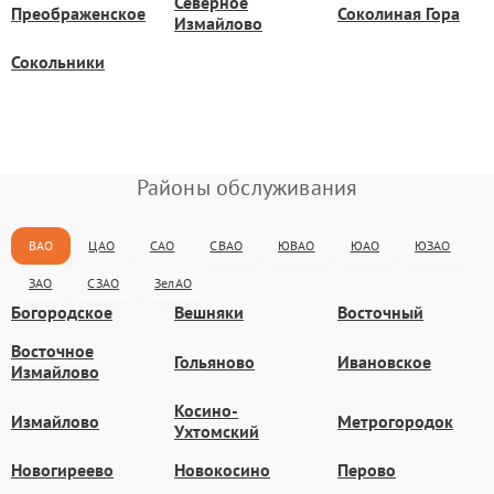
Северное
Преображенское
Соколиная Гора
Измайлово
Сокольники
Районы обслуживания
ВАО
ЦАО
САО
СВАО
ЮВАО
ЮАО
ЮЗАО
ЗАО
СЗАО
ЗелАО
Богородское
Вешняки
Восточный
Восточное
Гольяново
Ивановское
Измайлово
Косино-
Измайлово
Метрогородок
Ухтомский
Новогиреево
Новокосино
Перово