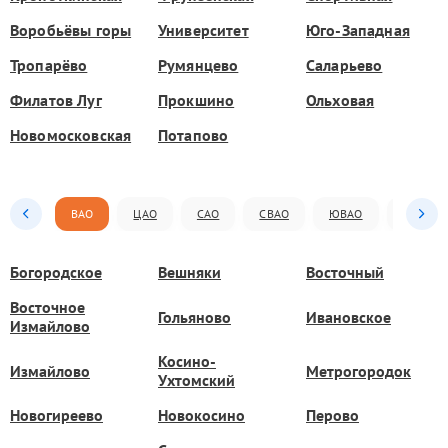
Воробьёвы горы
Университет
Юго-Западная
Тропарёво
Румянцево
Саларьево
Филатов Луг
Прокшино
Ольховая
Новомосковская
Потапово
ВАО
ЦАО
САО
СВАО
ЮВАО
ЮАО
Богородское
Вешняки
Восточный
Восточное
Гольяново
Ивановское
Измайлово
Косино-
Измайлово
Метрогородок
Ухтомский
Новогиреево
Новокосино
Перово