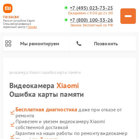
+7 (495) 023-73-25
Ежедневно с 9:00 до 21:00
FIX-XIAOMI
+7 (800) 100-33-26
Ремонт устройств Xiaomi
Специализированный
Звонок бесплатный по РФ
cервисный центр г.
Москва
Мы ремонтируем
Позвонить
ве
Видеокамера Xiaomi ошибка карты памяти
Видеокамера
Xiaomi
Ошибка карты памяти
Бесплатная диагностика
даже при отказе от
ремонта
Привезем и увезем видеокамеру Xiaomi
собственной доставкой
Ремонт камер видеонаблюдения Xiaomi
Ремонт вертикальных пылесосов Xiaomi
Ремонт роботов-пылесосов Xiaomi
Ремонт электровелосипедов Xiaomi
Ремонт стиральных машин Xiaomi
Ремонт пароочистителей Xiaomi
Ремонт электросамокатов Xiaomi
Ремонт массажных кресел Xiaomi
Ремонт видеорегистраторов Xiaomi
Гарантия на наши работы по ремонту видеокамер