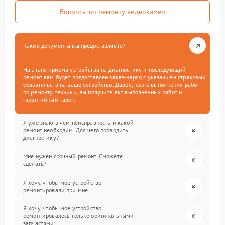
Вопросы по ремонту видеокамер
Какие документы вы предоставляете?
На этапе приема устройства на диагностику и последующий
ремонт вам будет предоставлен заказ-наряд с указанием страховых
обязательств на ваше устройство. Далее, после выполнения работ
по ремонту техники, вы получите акт выполненных работ и
гарантийный талон.
Я уже знаю в чем неисправность и какой
ремонт необходим. Для чего проводить
диагностику?
Мне нужен срочный ремонт. Сможете
сделать?
Я хочу, чтобы мое устройство
ремонтировали при мне.
Я хочу, чтобы мое устройство
ремонтировалось только оригинальными
запчастями.