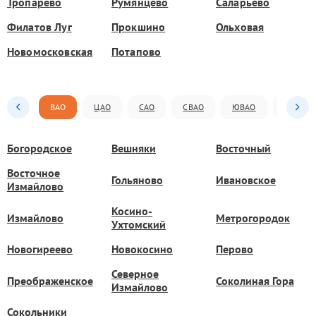
Тропарёво
Румянцево
Саларьево
Филатов Луг
Прокшино
Ольховая
Новомосковская
Потапово
ВАО
ЦАО
САО
СВАО
ЮВАО
ЮАО
Богородское
Вешняки
Восточный
Восточное
Гольяново
Ивановское
Измайлово
Косино-
Измайлово
Метрогородок
Ухтомский
Новогиреево
Новокосино
Перово
Северное
Преображенское
Соколиная Гора
Измайлово
Сокольники