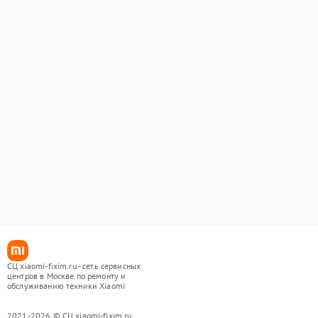
СЦ xiaomi-fixim.ru - сеть сервисных
центров в Москве по ремонту и
обслуживанию техники Xiaomi
2021-2026 © СЦ xiaomi-fixim.ru