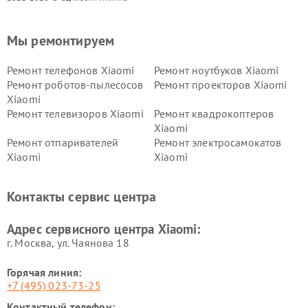
Мы ремонтируем
Ремонт телефонов Xiaomi
Ремонт ноутбуков Xiaomi
Ремонт роботов-пылесосов
Ремонт проекторов Xiaomi
Xiaomi
Ремонт телевизоров Xiaomi
Ремонт квадрокоптеров
Xiaomi
Ремонт отпаривателей
Ремонт электросамокатов
Xiaomi
Xiaomi
Ремонт электровелосипедов
Ремонт экшн-камер Xiaomi
Xiaomi
Контакты сервис центра
Ремонт стиральных машин
Ремонт смарт-часов Xiaomi
Xiaomi
Адрес сервисного центра Xiaomi:
г. Москва, ул. Чаянова 18
Горячая линия:
+7 (495) 023-73-25
Контактный телефон: