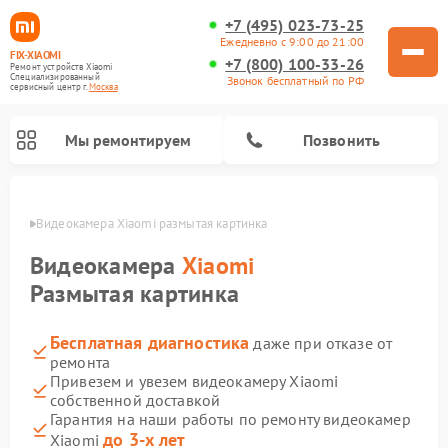
+7 (495) 023-73-25
Ежедневно с 9:00 до 21:00
FIX-XIAOMI
+7 (800) 100-33-26
Ремонт устройств Xiaomi
Специализированный
Звонок бесплатный по РФ
cервисный центр г.
Москва
Мы ремонтируем
Позвонить
оскве
Видеокамера Xiaomi размытая картинка
Видеокамера
Xiaomi
Размытая картинка
Бесплатная диагностика
даже при отказе от
ремонта
Привезем и увезем видеокамеру Xiaomi
собственной доставкой
Ремонт камер видеонаблюдения Xiaomi
Ремонт вертикальных пылесосов Xiaomi
Ремонт роботов-пылесосов Xiaomi
Ремонт электровелосипедов Xiaomi
Ремонт стиральных машин Xiaomi
Ремонт пароочистителей Xiaomi
Ремонт электросамокатов Xiaomi
Ремонт массажных кресел Xiaomi
Ремонт видеорегистраторов Xiaomi
Гарантия на наши работы по ремонту видеокамер
до 3-х лет
Xiaomi