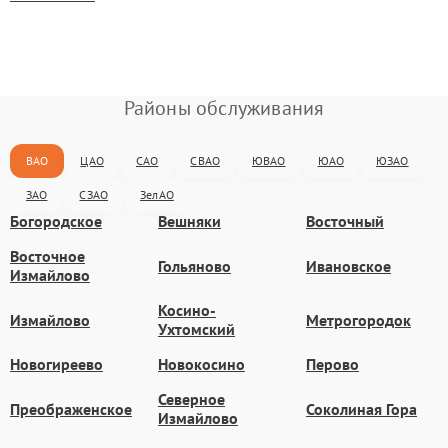
Районы обслуживания
ВАО
ЦАО
САО
СВАО
ЮВАО
ЮАО
ЮЗАО
ЗАО
СЗАО
ЗелАО
Богородское
Вешняки
Восточный
Восточное
Гольяново
Ивановское
Измайлово
Косино-
Измайлово
Метрогородок
Ухтомский
Новогиреево
Новокосино
Перово
Северное
Преображенское
Соколиная Гора
Измайлово