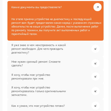
Какие документы вы предоставляете?
На этапе приема устройства на диагностику и последующий
ремонт вам будет предоставлен заказ-наряд с указанием страховых
обязательств на ваше устройство. Далее, после выполнения работ
по ремонту техники, вы получите акт выполненных работ и
гарантийный талон.
Я уже знаю в чем неисправность и какой
ремонт необходим. Для чего проводить
диагностику?
Мне нужен срочный ремонт. Сможете
сделать?
Я хочу, чтобы мое устройство
ремонтировали при мне.
Я хочу, чтобы мое устройство
ремонтировалось только оригинальными
запчастями.
Как я узнаю, что мое устройство готово?