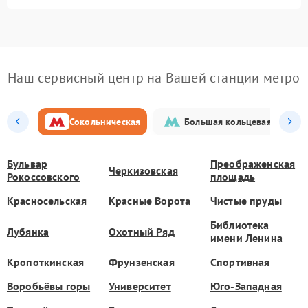
Наш сервисный центр на Вашей станции метро
Сокольническая
Большая кольцевая
Бульвар
Преображенская
Черкизовская
Рокоссовского
площадь
Красносельская
Красные Ворота
Чистые пруды
Библиотека
Лубянка
Охотный Ряд
имени Ленина
Кропоткинская
Фрунзенская
Спортивная
Воробьёвы горы
Университет
Юго-Западная