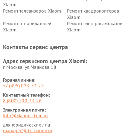
Xiaomi
Ремонт телевизоров Xiaomi
Ремонт квадрокоптеров
Xiaomi
Ремонт отпаривателей
Ремонт электросамокатов
Xiaomi
Xiaomi
Ремонт электровелосипедов
Ремонт экшн-камер Xiaomi
Xiaomi
Контакты сервис центра
Ремонт стиральных машин
Ремонт смарт-часов Xiaomi
Xiaomi
Адрес сервисного центра Xiaomi:
г. Москва, ул. Чаянова 18
Горячая линия:
+7 (495) 023-73-25
Контактный телефон:
8 (800) 100-33-26
Электронная почта:
info@xiaomi-fixim.ru
для юридических лиц
manager@fix-xiaomi.ru