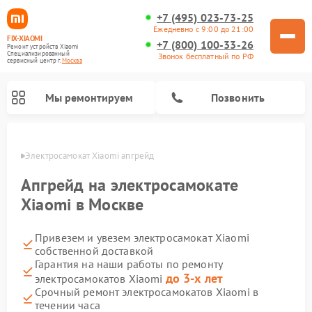
+7 (495) 023-73-25
Ежедневно с 9:00 до 21:00
FIX-XIAOMI
+7 (800) 100-33-26
Ремонт устройств Xiaomi
Специализированный
Звонок бесплатный по РФ
cервисный центр г.
Москва
Мы ремонтируем
Позвонить
оскве
Электросамокат Xiaomi апгрейд
Апгрейд на электросамокате
Xiaomi в Москве
Привезем и увезем электросамокат Xiaomi
собственной доставкой
Гарантия на наши работы по ремонту
до 3-х лет
электросамокатов Xiaomi
Ремонт роботов-пылесосов Xiaomi
Ремонт массажных кресел Xiaomi
Ремонт видеорегистраторов Xiaomi
Ремонт пароочистителей Xiaomi
Ремонт камер видеонаблюдения Xiaomi
Ремонт вертикальных пылесосов Xiaomi
Ремонт электровелосипедов Xiaomi
Ремонт стиральных машин Xiaomi
Срочный ремонт электросамокатов Xiaomi в
течении часа