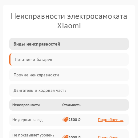
Неисправности электросамоката
Xiaomi
Виды неисправностей
Питание и батарея
Прочие неисправности
Двигатель и ходовая часть
Неисправности
Стоимость
Тормоза и безопасность
Не держит заряд
2500 ₽
Подробнее →
Подвеска и колеса
Не показывает уровень
Электроника и управление
2000 ₽
Подробнее →