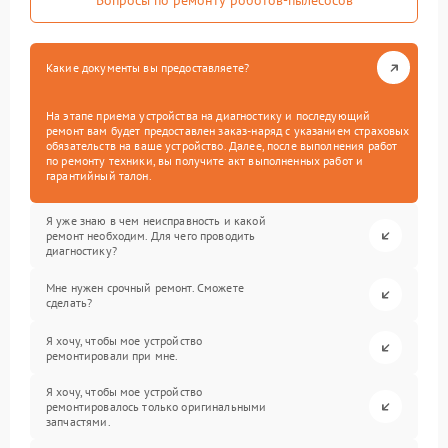
Вопросы по ремонту роботов-пылесосов
Какие документы вы предоставляете?
На этапе приема устройства на диагностику и последующий
ремонт вам будет предоставлен заказ-наряд с указанием страховых
обязательств на ваше устройство. Далее, после выполнения работ
по ремонту техники, вы получите акт выполненных работ и
гарантийный талон.
Я уже знаю в чем неисправность и какой
ремонт необходим. Для чего проводить
диагностику?
Мне нужен срочный ремонт. Сможете
сделать?
Я хочу, чтобы мое устройство
ремонтировали при мне.
Я хочу, чтобы мое устройство
ремонтировалось только оригинальными
запчастями.