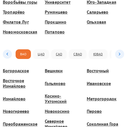
Воробьёвы горы
Университет
Юго-Западная
Тропарёво
Румянцево
Саларьево
Филатов Луг
Прокшино
Ольховая
Новомосковская
Потапово
ВАО
ЦАО
САО
СВАО
ЮВАО
ЮАО
Богородское
Вешняки
Восточный
Восточное
Гольяново
Ивановское
Измайлово
Косино-
Измайлово
Метрогородок
Ухтомский
Новогиреево
Новокосино
Перово
Северное
Преображенское
Соколиная Гора
Измайлово