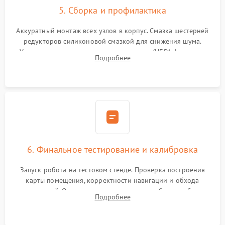
5. Сборка и профилактика
Аккуратный монтаж всех узлов в корпус. Смазка шестерней
редукторов силиконовой смазкой для снижения шума.
Установка новых расходных материалов (HEPA-фильтров,
Подробнее
микрофибры, щеток). Надежная фиксация разъемов и
проверка герметичности водяного контура.
6. Финальное тестирование и калибровка
Запуск робота на тестовом стенде. Проверка построения
карты помещения, корректности навигации и обхода
препятствий. Оценка силы всасывания и работы турбины.
Подробнее
Тестирование автоматического возврата на док-станцию и
процесса зарядки.