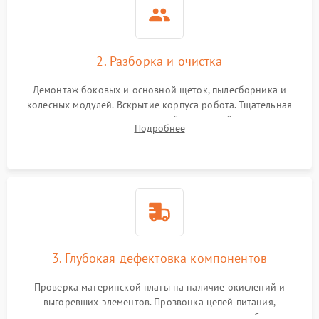
2. Разборка и очистка
Демонтаж боковых и основной щеток, пылесборника и
колесных модулей. Вскрытие корпуса робота. Тщательная
очистка внутренних полостей, шестерней и плат от
Подробнее
скопившейся пыли, волос и шерсти животных с
использованием сжатого воздуха и щеток.
3. Глубокая дефектовка компонентов
Проверка материнской платы на наличие окислений и
выгоревших элементов. Прозвонка цепей питания,
тестирование приводных моторов колес и турбины