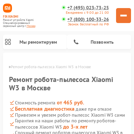
+7 (495) 023-73-25
Ежедневно с 9:00 до 21:00
FIX-XIAOMI
+7 (800) 100-33-26
Ремонт устройств Xiaomi
Специализированный
Звонок бесплатный по РФ
cервисный центр г.
Москва
Мы ремонтируем
Позвонить
оскве
Ремонт робота-пылесоса Xiaomi W3  в Москве
Ремонт робота-пылесоса Xiaomi
W3 в Москве
от 465 руб.
Стоимость ремонта
Бесплатная диагностика
даже при отказе
Привезем и увезем робот-пылесос Xiaomi W3 сами
Гарантия на наши работы по ремонту роботов-
Ремонт электросамокатов Xiaomi
Ремонт массажных кресел Xiaomi
Ремонт видеорегистраторов Xiaomi
Ремонт пароочистителей Xiaomi
Ремонт камер видеонаблюдения Xiaomi
Ремонт вертикальных пылесосов Xiaomi
Ремонт электровелосипедов Xiaomi
Ремонт стиральных машин Xiaomi
до 3-х лет
пылесосов Xiaomi W3
Срочный ремонт роботов-пылесосов Xiaomi W3 в