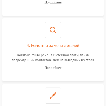
Подробнее
всасывания. Оценка состояния оптических и инфракрасных
датчиков, а также механизма лазерного дальномера.
4. Ремонт и замена деталей
Компонентный ремонт системной платы, пайка
поврежденных контактов. Замена вышедших из строя
двигателей, изношенного аккумулятора, неисправного
Подробнее
лидара или помпы подачи воды. Восстановление шлейфов и
устранение последствий попадания влаги.