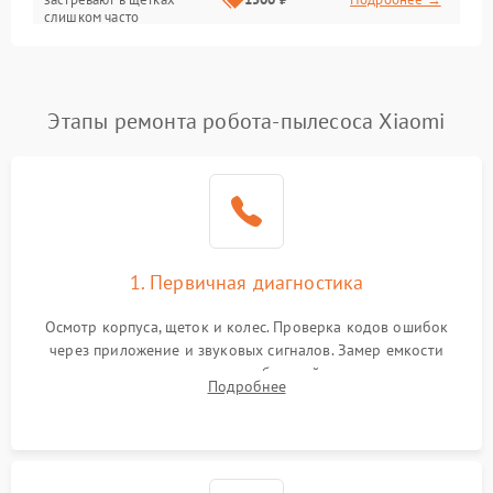
слишком часто
Программные сбои
Этапы ремонта робота-пылесоса Xiaomi
1. Первичная диагностика
Осмотр корпуса, щеток и колес. Проверка кодов ошибок
через приложение и звуковых сигналов. Замер емкости
аккумулятора и тестирование базовой станции зарядки.
Подробнее
Оценка работы лидара, бампера и датчиков падения для
локализации неисправности.