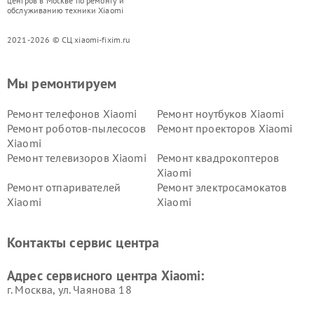
центров в Москве по ремонту и
обслуживанию техники Xiaomi
2021-2026 © СЦ xiaomi-fixim.ru
Мы ремонтируем
Ремонт телефонов Xiaomi
Ремонт ноутбуков Xiaomi
Ремонт роботов-пылесосов
Ремонт проекторов Xiaomi
Xiaomi
Ремонт телевизоров Xiaomi
Ремонт квадрокоптеров
Xiaomi
Ремонт отпаривателей
Ремонт электросамокатов
Xiaomi
Xiaomi
Ремонт электровелосипедов
Ремонт экшн-камер Xiaomi
Xiaomi
Контакты сервис центра
Ремонт стиральных машин
Ремонт смарт-часов Xiaomi
Xiaomi
Адрес сервисного центра Xiaomi:
г. Москва, ул. Чаянова 18