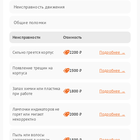
Неисправность движения
Общие поломки
Неисправности
Стоимость
Неисправность датчиков
Сильно греется корпус
2200 ₽
Подробнее →
Неисправность программного обеспечения
Появление трещин на
Проблемы с сигналом
2500 ₽
Подробнее →
корпуса
Неисправность резервуаров и систем подачи воды
Запах химии или пластика
1800 ₽
Подробнее →
при работе
Проблемы с механикой
Лампочки индикаторов не
горят или мигают
2000 ₽
Подробнее →
Батарея
некорректно
Режим работы
Пыль или волосы
застревают в щетках
1500 ₽
Подробнее →